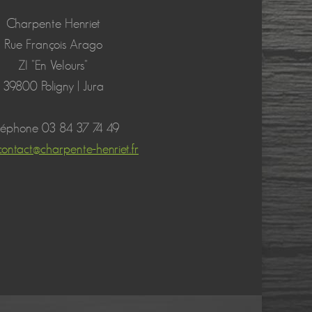
Charpente Henriet
Rue François Arago
ZI "En Velours"
39800 Poligny | Jura
léphone 03 84 37 74 49
contact@charpente-henriet.fr