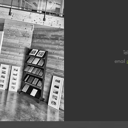
Té
email